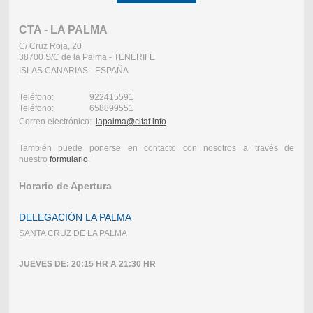
CTA - LA PALMA
C/ Cruz Roja, 20
38700 S/C de la Palma - TENERIFE
ISLAS CANARIAS - ESPAÑA
Teléfono: 922415591
Teléfono: 658899551
Correo electrónico:
lapalma@citaf.info
También puede ponerse en contacto con nosotros a través de
nuestro
formulario
.
Horario de Apertura
DELEGACIÓN LA PALMA
SANTA CRUZ DE LA PALMA
JUEVES DE: 20:15 HR A 21:30 HR