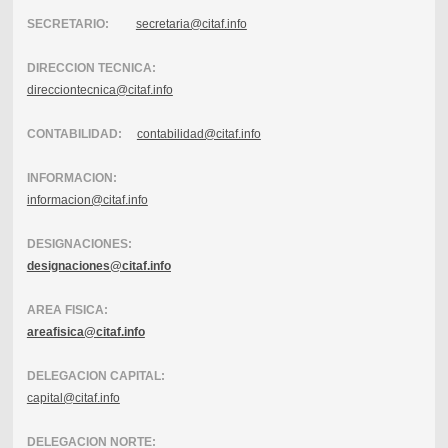
SECRETARIO:
secretaria@citaf.info
DIRECCION TECNICA:
direcciontecnica@citaf.info
CONTABILIDAD:
contabilidad@citaf.info
INFORMACION:
informacion@citaf.info
DESIGNACIONES:
designaciones@citaf.info
AREA FISICA:
areafisica@citaf.info
DELEGACION CAPITAL:
capital@citaf.info
DELEGACION NORTE: