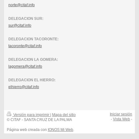
norte@citaf.info
DELEGACION SUR:
sur@citaf.info
DELEGACION TACORONTE:
tacoronte@citaf.info
DELEGACION LA GOMERA:
lagomera@citaf.info
DELEGACION EL HIERRO:
elhierro@citaf.info
Iniciar sesión
Versión para imprimir
|
Mapa del sitio
-
Vista Web
-
© CITAF - SANTA CRUZ DE LA PALMA
Página web creada con
IONOS Mi Web
.