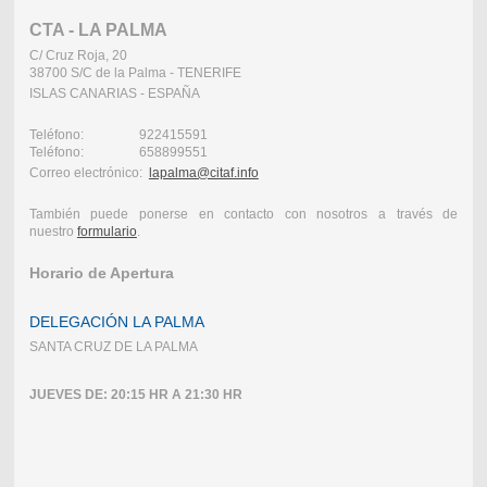
CTA - LA PALMA
C/ Cruz Roja, 20
38700 S/C de la Palma - TENERIFE
ISLAS CANARIAS - ESPAÑA
Teléfono: 922415591
Teléfono: 658899551
Correo electrónico:
lapalma@citaf.info
También puede ponerse en contacto con nosotros a través de
nuestro
formulario
.
Horario de Apertura
DELEGACIÓN LA PALMA
SANTA CRUZ DE LA PALMA
JUEVES DE: 20:15 HR A 21:30 HR