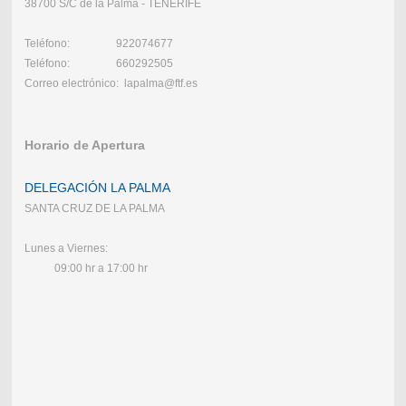
38700 S/C de la Palma - TENERIFE
Teléfono: 922074677
Teléfono: 660292505
Correo electrónico: lapalma@ftf.es
Horario de Apertura
DELEGACIÓN LA PALMA
SANTA CRUZ DE LA PALMA
Lunes a Viernes:
09:00 hr a 17:00 hr