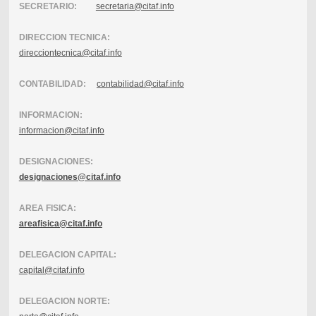
SECRETARIO:
secretaria@citaf.info
DIRECCION TECNICA:
direcciontecnica@citaf.info
CONTABILIDAD:
contabilidad@citaf.info
INFORMACION:
informacion@citaf.info
DESIGNACIONES:
designaciones@citaf.info
AREA FISICA:
areafisica@citaf.info
DELEGACION CAPITAL:
capital@citaf.info
DELEGACION NORTE: