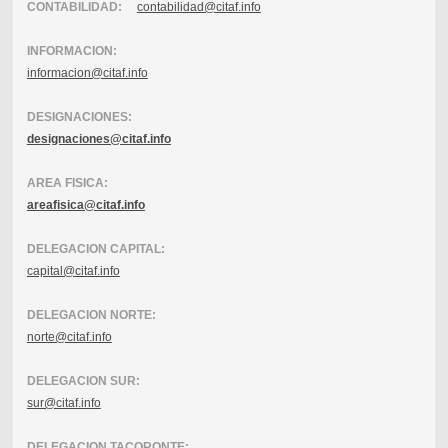
CONTABILIDAD:
contabilidad@citaf.info
INFORMACION:
informacion@citaf.info
DESIGNACIONES:
designaciones@citaf.info
AREA FISICA:
areafisica@citaf.info
DELEGACION CAPITAL:
capital@citaf.info
DELEGACION NORTE:
norte@citaf.info
DELEGACION SUR:
sur@citaf.info
DELEGACION TACORONTE: