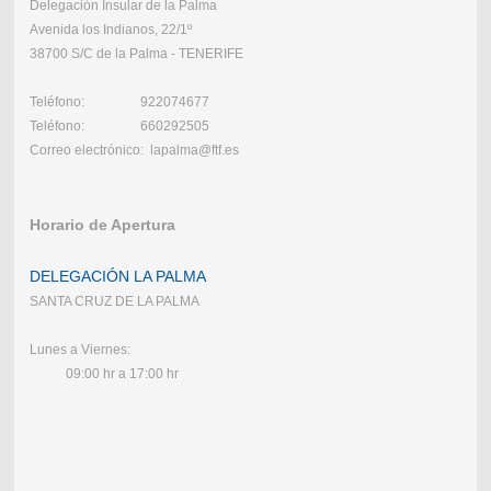
Delegación Insular de la Palma
Avenida los Indianos, 22/1º
38700 S/C de la Palma - TENERIFE
Teléfono: 922074677
Teléfono: 660292505
Correo electrónico: lapalma@ftf.es
Horario de Apertura
DELEGACIÓN LA PALMA
SANTA CRUZ DE LA PALMA
Lunes a Viernes:
09:00 hr a 17:00 hr