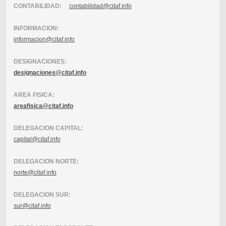
CONTABILIDAD:
contabilidad@citaf.info
INFORMACION:
informacion@citaf.info
DESIGNACIONES:
designaciones@citaf.info
AREA FISICA:
areafisica@citaf.info
DELEGACION CAPITAL:
capital@citaf.info
DELEGACION NORTE:
norte@citaf.info
DELEGACION SUR:
sur@citaf.info