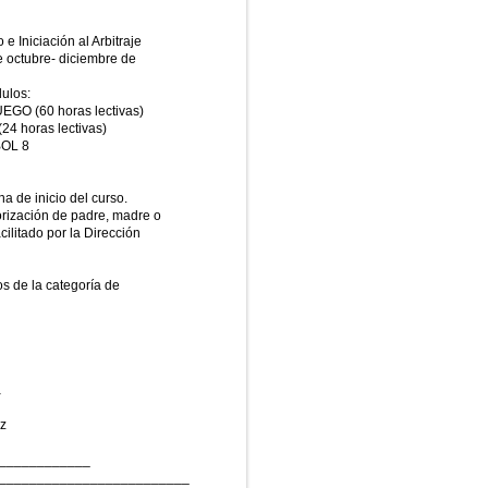
e Iniciación al Arbitraje
de octubre- diciembre de
dulos:
O (60 horas lectivas)
 horas lectivas)
BOL 8
a de inicio del curso.
orización de padre, madre o
cilitado por la Dirección
os de la categoría de
a
z
____________
_________________________