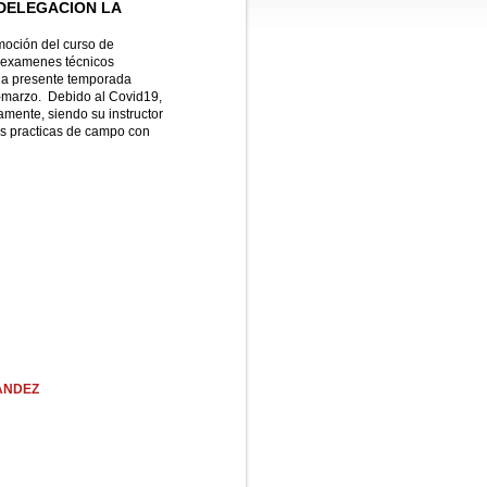
 DELEGACION LA
moción del curso de
os examenes técnicos
 la presente temporada
e-marzo. Debido al Covid19,
amente, siendo su instructor
as practicas de campo con
ANDEZ