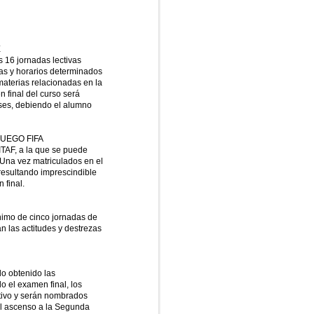
E
 16 jornadas lectivas
as y horarios determinados
materias relacionadas en la
 final del curso será
ases, debiendo el alumno
JUEGO FIFA
ITAF, a la que se puede
. Una vez matriculados en el
 resultando imprescindible
 final.
ínimo de cinco jornadas de
n las actitudes y destrezas
do obtenido las
o el examen final, los
ativo y serán nombrados
 al ascenso a la Segunda