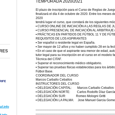
TEMPORADA 2020/2021
El plazo de inscripción para el Curso de Reglas de Juego 
finalizará el día 4 de octubre de 2020. Entre los meses 
2020
tendrá lugar el curso, que constará de los siguientes mó
• CURSO ONLINE DE INICIACIÓN A LAS REGLAS DE JUEG
• CURSO PRESENCIAL DE INICIACIÓN AL ARBITRAJE (24
• PRÁCTICAS EN PARTIDOS DE FÚTBOL 11 Y DE FÚT
REQUISITOS DE LOS ASPIRANTES
• Ser español o residente legal en España.
• Ser mayor de 12 años y no haber cumplido 28 en la fech
ERES
• En el caso de que el aspirante sea menor de edad, aut
tutor legal para su inscripción en el curso en el modelo fa
Técnica del CITAF.
• Superar el reconocimiento médico obligatorio.
• Superar las pruebas físicas establecidas para los árbitr
Fútbol Base.
COORDINADOR DEL CURSO
Marcos Carballo Ceballos
RIFE
INSTRUCTORES DEL CURSO
• DELEGACIÓN CAPITAL: Marcos Carballo Ceballos
• DELEGACIÓN NORTE: Carlos Rodolfo Díaz Garcí
• DELEGACIÓN SUR: Romeo Mologni Gritti
• DELEGACIÓN LA PALMA: Jose Manuel Garcia Gome
af.info
____________________________________________
____________________________________________