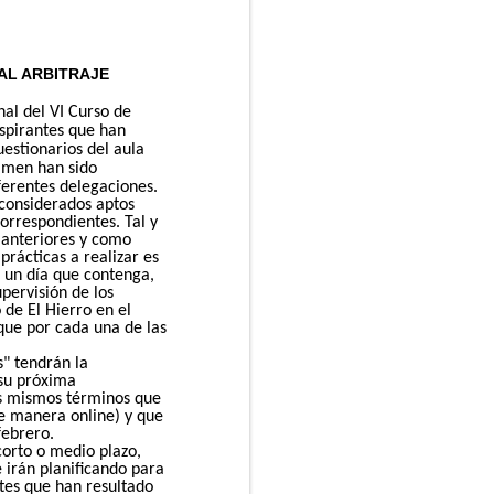
 AL ARBITRAJE
al del VI Curso de
aspirantes que han
uestionarios del aula
xamen han sido
ferentes delegaciones.
 considerados aptos
orrespondientes. Tal y
anteriores y como
prácticas a realizar es
 un día que contenga,
pervisión de los
 de El Hierro en el
 que por cada una de las
s" tendrán la
 su próxima
los mismos términos que
de manera online) y que
febrero.
corto o medio plazo,
e irán planificando para
tes que han resultado