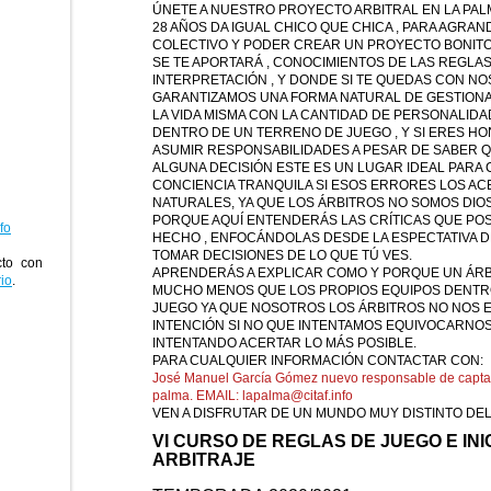
ÚNETE A NUESTRO PROYECTO ARBITRAL EN LA PALMA
28 AÑOS DA IGUAL CHICO QUE CHICA , PARA AGRA
COLECTIVO Y PODER CREAR UN PROYECTO BONITO
SE TE APORTARÁ , CONOCIMIENTOS DE LAS REGLAS
INTERPRETACIÓN , Y DONDE SI TE QUEDAS CON N
GARANTIZAMOS UNA FORMA NATURAL DE GESTION
LA VIDA MISMA CON LA CANTIDAD DE PERSONALIDA
DENTRO DE UN TERRENO DE JUEGO , Y SI ERES HO
ASUMIR RESPONSABILIDADES A PESAR DE SABER 
ALGUNA DECISIÓN ESTE ES UN LUGAR IDEAL PARA
CONCIENCIA TRANQUILA SI ESOS ERRORES LOS A
NATURALES, YA QUE LOS ÁRBITROS NO SOMOS DIOS
PORQUE AQUÍ ENTENDERÁS LAS CRÍTICAS QUE PO
fo
HECHO , ENFOCÁNDOLAS DESDE LA ESPECTATIVA 
TOMAR DECISIONES DE LO QUE TÚ VES.
cto con
APRENDERÁS A EXPLICAR COMO Y PORQUE UN ÁRB
io
.
MUCHO MENOS QUE LOS PROPIOS EQUIPOS DENTR
JUEGO YA QUE NOSOTROS LOS ÁRBITROS NO NOS
INTENCIÓN SI NO QUE INTENTAMOS EQUIVOCARNOS
INTENTANDO ACERTAR LO MÁS POSIBLE.
PARA CUALQUIER INFORMACIÓN CONTACTAR CON:
José Manuel García Gómez nuevo responsable de capt
palma. EMAIL: lapalma@citaf.info
VEN A DISFRUTAR DE UN MUNDO MUY DISTINTO DEL
VI CURSO DE REGLAS DE JUEGO E INI
ARBITRAJE