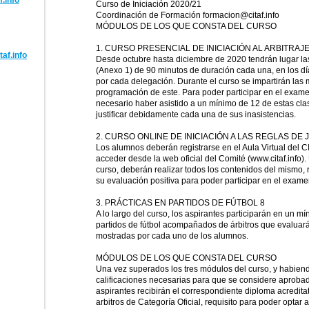
.info
Curso de Iniciación 2020/21
Coordinación de Formación formacion@citaf.info
MÓDULOS DE LOS QUE CONSTA DEL CURSO
1. CURSO PRESENCIAL DE INICIACIÓN AL ARBITRAJ
af.info
Desde octubre hasta diciembre de 2020 tendrán lugar las
(Anexo 1) de 90 minutos de duración cada una, en los dí
por cada delegación. Durante el curso se impartirán las 
programación de este. Para poder participar en el examen
necesario haber asistido a un mínimo de 12 de estas cl
justificar debidamente cada una de sus inasistencias.
2. CURSO ONLINE DE INICIACIÓN A LAS REGLAS DE 
Los alumnos deberán registrarse en el Aula Virtual del C
acceder desde la web oficial del Comité (www.citaf.info)
curso, deberán realizar todos los contenidos del mismo,
su evaluación positiva para poder participar en el examen
3. PRÁCTICAS EN PARTIDOS DE FÚTBOL 8
A lo largo del curso, los aspirantes participarán en un m
partidos de fútbol acompañados de árbitros que evaluará
mostradas por cada uno de los alumnos.
MÓDULOS DE LOS QUE CONSTA DEL CURSO
Una vez superados los tres módulos del curso, y habien
calificaciones necesarias para que se considere aprobad
aspirantes recibirán el correspondiente diploma acredit
arbitros de Categoría Oficial, requisito para poder optar