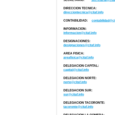
SECRETARIO:
secretaria@citaf
DIRECCION TECNICA:
direcciontecnica@citaf.info
CONTABILIDAD:
contabilidad@cit
INFORMACION:
informacion@citaf.info
DESIGNACIONES:
designaciones@citaf.info
AREA FISICA:
areafisica@citaf.info
DELEGACION CAPITAL:
capital@citaf.info
DELEGACION NORTE:
norte@citaf.info
DELEGACION SUR:
sur@citaf.info
DELEGACION TACORONTE:
tacoronte@citaf.info